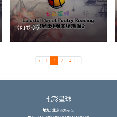
《如梦令》
‹
1
2
3
4
›
七彩星球
地址:
北京市海淀区