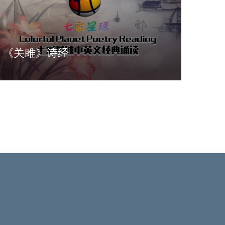
《关雎》诗经